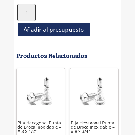
Pija
Hexagonal
P/A
Inoxidable
Añadir al presupuesto
-
#
12
Productos Relacionados
x
1"
cantidad
Pija Hexagonal Punta
Pija Hexagonal Punta
de Broca Inoxidable –
de Broca Inoxidable –
# 8 x 1/2″
# 8 x 3/4″