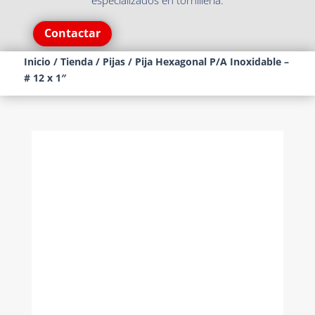
especializados en tornillería.
Contactar
Inicio
/
Tienda
/
Pijas
/ Pija Hexagonal P/A Inoxidable –
# 12 x 1″