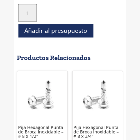
Pija
Hexagonal
P/A
Inoxidable
Añadir al presupuesto
-
#
8
Productos Relacionados
x
1/2"
cantidad
Pija Hexagonal Punta
Pija Hexagonal Punta
de Broca Inoxidable –
de Broca Inoxidable –
# 8 x 1/2″
# 8 x 3/4″