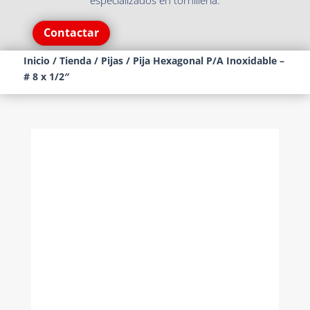
especializados en tornillería.
Contactar
Inicio
/
Tienda
/
Pijas
/ Pija Hexagonal P/A Inoxidable –
# 8 x 1/2″