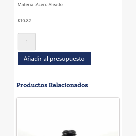
Material:Acero Aleado
$
10.82
Tornillo
Socket
Cilindro
Negro
Añadir al presupuesto
NC-
7/16-
14
Productos Relacionados
x
2.1/2
cantidad