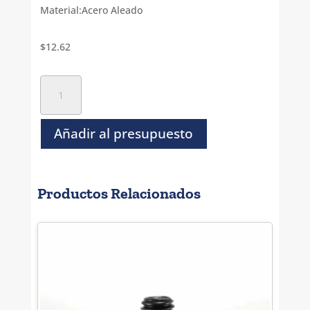
Material:Acero Aleado
$
12.62
Tornillo
Socket
Cilindro
Negro
Añadir al presupuesto
NC-
7/16-
14
Productos Relacionados
x
3
cantidad