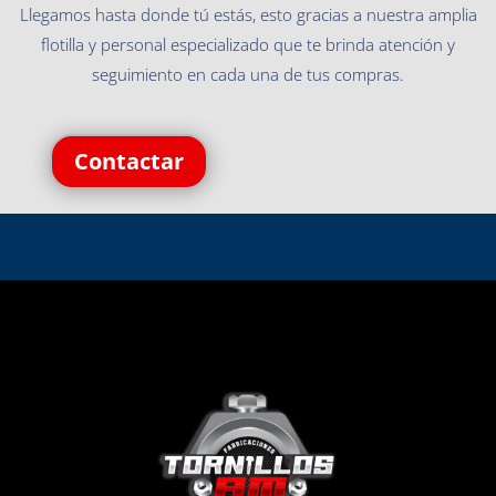
Llegamos hasta donde tú estás, esto gracias a nuestra amplia
flotilla y personal especializado que te brinda atención y
seguimiento en cada una de tus compras.
Contactar