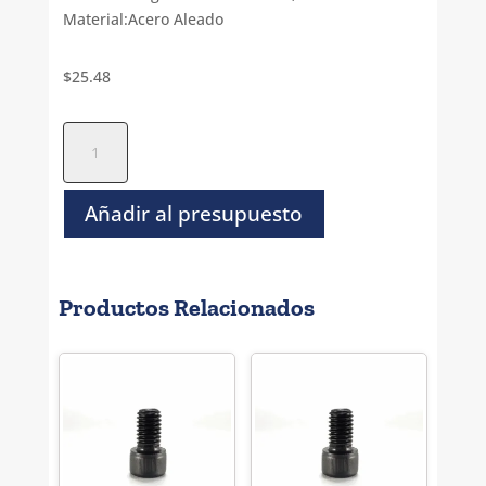
Material:Acero Aleado
$
25.48
Tornillo
Socket
Cilindro
Negro
Añadir al presupuesto
NC-
7/16-
14
Productos Relacionados
x
5
cantidad