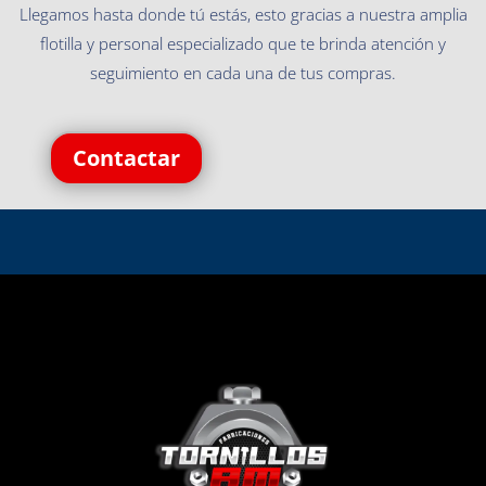
Llegamos hasta donde tú estás, esto gracias a nuestra amplia
flotilla y personal especializado que te brinda atención y
seguimiento en cada una de tus compras.
Contactar