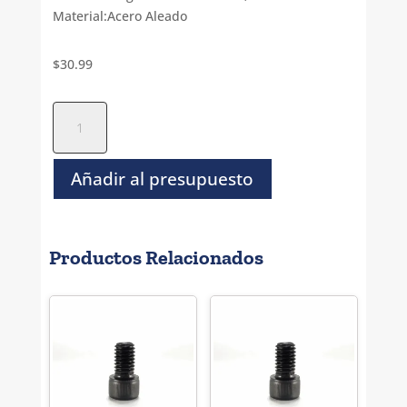
Material:Acero Aleado
$
30.99
Tornillo
Socket
Cilindro
Negro
Añadir al presupuesto
NC-
7/16-
14
Productos Relacionados
x
6
cantidad