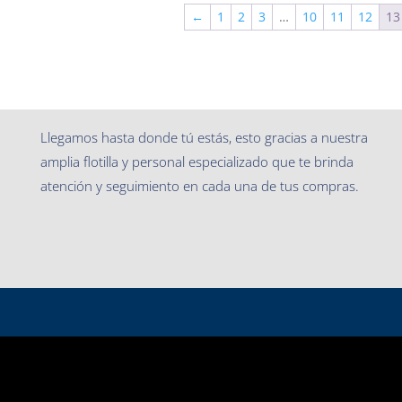
←
1
2
3
…
10
11
12
13
Llegamos hasta donde tú estás, esto gracias a nuestra
amplia flotilla y personal especializado que te brinda
atención y seguimiento en cada una de tus compras.