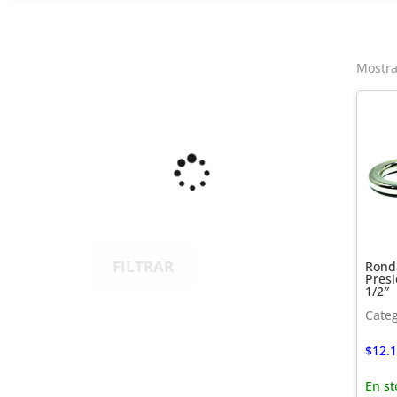
Mostra
FILTRAR
Rond
Presi
1/2″
Cate
$
12.
En st