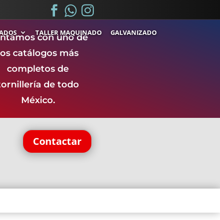



.
.
ADOS
TALLER MAQUINADO
GALVANIZADO
ntamos con uno de
los catálogos más
completos de
tornillería de todo
México.
Contactar