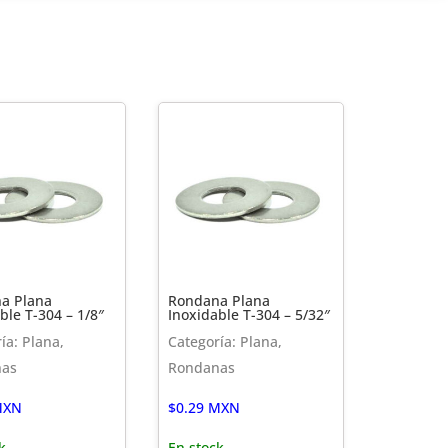
a Plana
Rondana Plana
ble T-304 – 1/8″
Inoxidable T-304 – 5/32″
ía: Plana,
Categoría: Plana,
nas
Rondanas
XN
$
0.29
MXN
k
En stock