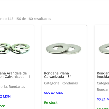
ndo 145–156 de 180 resultados
ana Arandela de
Rondana Plana
Rondan
on Galvanizada – 1
Galvanizada – 3″
Inoxida
Categoría: Rondanas
Categor
goría: Rondanas
Ronda
$
65.42
MXN
12
MXN
$
0.21
M
En stock
ock
En stoc