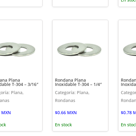
ana Plana
Rondana Plana
Rondan
dable T-304 – 3/16″
Inoxidable T-304 – 1/4″
Inoxida
oría: Plana,
Categoría: Plana,
Categor
anas
Rondanas
Ronda
MXN
$
0.66
MXN
$
0.78
M
ock
En stock
En stoc