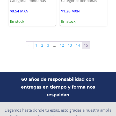
Categoría: Rondanas
Categoría: Rondanas
$
0.54
MXN
$
1.28
MXN
En stock
En stock
←
1
2
3
…
12
13
14
15
60 años de responsabilidad con
entregas en tiempo y forma nos
respaldan
Llegamos hasta donde tú estás, esto gracias a nuestra amplia