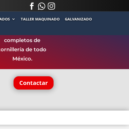



.
.
ADOS
TALLER MAQUINADO
GALVANIZADO
ntamos con uno de
los catálogos más
completos de
tornillería de todo
México.
Contactar