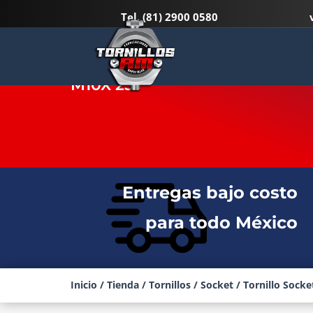
Tel.
(81) 2900 0580
TORNILLO SOCKET BOTON IN
M10X 25
Entregas bajo costo
para todo México
Inicio
/
Tienda
/
Tornillos
/
Socket
/ Tornillo Socke