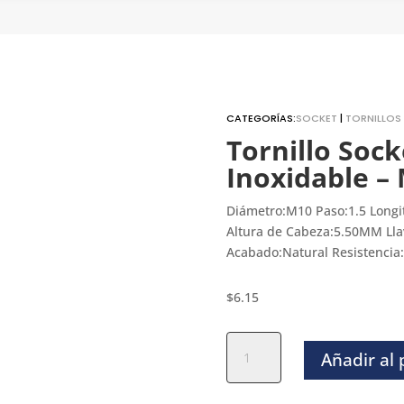
CATEGORÍAS:
SOCKET
|
TORNILLOS
Tornillo Soc
Inoxidable –
Diámetro:M10 Paso:1.5 Lon
Altura de Cabeza:5.50MM Lla
Acabado:Natural Resistencia:
$
6.15
Tornillo
Añadir al
Socket
Boton
Inoxidable