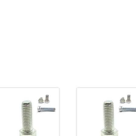
-
M10X
25
cantidad