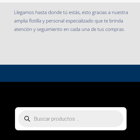
Llegamos hasta donde tú estás, esto gracias a nuestra
amplia flotilla y personal especializado que te brinda
atención y seguimiento en cada una de tus compras.
Búsqueda
de
productos