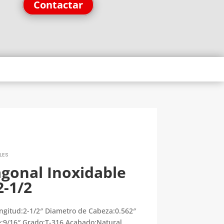
Contactar
LES
agonal Inoxidable
2-1/2
ngitud:2-1/2″ Diametro de Cabeza:0.562″
e:9/16″ Grado:T-316 Acabado:Natural