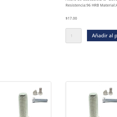
Resistencia:96 HRB Material:
$
17.00
Tornillo
Añadir al 
Hexagonal
Inoxidable
T-
316
-
3/8
x
2-
1/2
cantidad