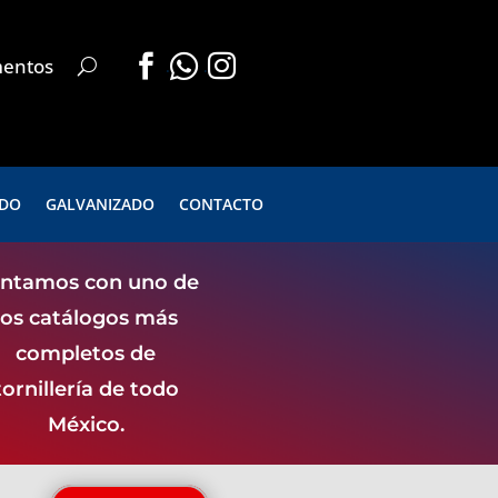



mentos
.
.
ADO
GALVANIZADO
CONTACTO
ntamos con uno de
los catálogos más
completos de
tornillería de todo
México.