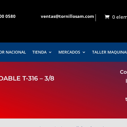
900 0580
ventas@tornillosam.com
0 ele
OR NACIONAL
TIENDA
MERCADOS
TALLER MAQUIN
Co
BLE T-316 – 3/8