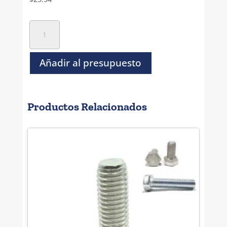
Tornillo
Hexagonal
Inoxidable
T-
Añadir al presupuesto
316
-
3/8
Productos Relacionados
x
4
cantidad