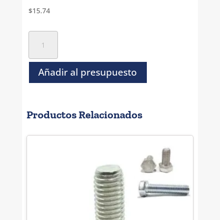
$
15.74
Tornillo
Hexagonal
Inoxidable
T-
Añadir al presupuesto
316
-
1/2
Productos Relacionados
x
3/4
cantidad