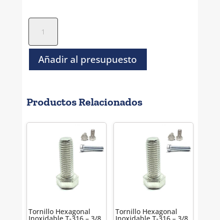
Tornillo
Socket
Boton
Inoxidable
Añadir al presupuesto
-
M10X
40
Productos Relacionados
cantidad
Tornillo Hexagonal
Tornillo Hexagonal
Inoxidable T-316 – 3/8
Inoxidable T-316 – 3/8