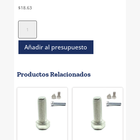
$
18.63
Tornillo
Socket
Cilindro
Negro
Añadir al presupuesto
Metrico
-
M
Productos Relacionados
5
x
150
cantidad