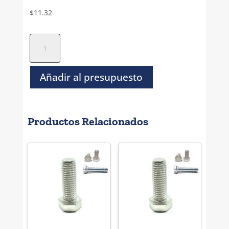
$
11.32
Tornillo
Socket
Cilindro
Negro
Añadir al presupuesto
NC-
1/2-
13
Productos Relacionados
x
1.3/4
cantidad