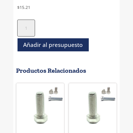
$
15.21
Tornillo
Socket
Cilindro
Negro
Añadir al presupuesto
NC-
1/2-
13
Productos Relacionados
x
2.1/4
cantidad