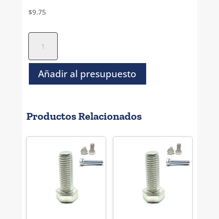
$
9.75
Tornillo
Hexagonal
Gr-
5
Añadir al presupuesto
Galv
-
5/8-
Productos Relacionados
11
X
1.1/4
cantidad