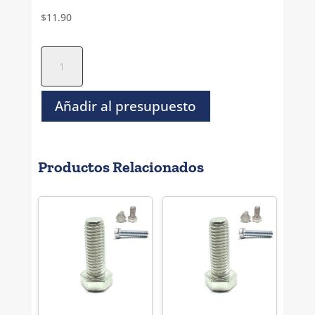
$
11.90
Tornillo
Hexagonal
Gr-
5
Añadir al presupuesto
Galv
-
5/8-
Productos Relacionados
11
X
1.3/4
cantidad