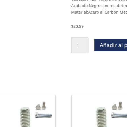
Acabado:Negro con recubrimi
Material:Acero al Carbón Me
$
20.89
Tornillo
Añadir al 
Hexagonal
Negro
Grado
5
-
3/4
x
2
1/2"
cantidad