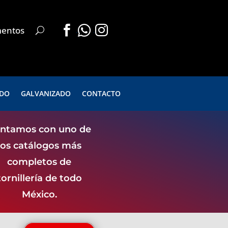



mentos
.
.
ADO
GALVANIZADO
CONTACTO
ntamos con uno de
los catálogos más
completos de
tornillería de todo
México.