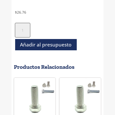
$
26.76
Tornillo
Hexagonal
Negro
Grado
Añadir al presupuesto
5
-
3/4
Productos Relacionados
x
3
1/4"
cantidad