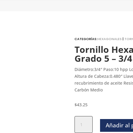
CATEGORÍAS:
HEXAGONALES
|
TORN
Tornillo Hex
Grado 5 – 3/4
Diámetro:3/4″ Paso:10 hpp L
Altura de Cabeza:0.480″ Llav
recubrimiento de aceite Resis
Carbón Medio
$
43.25
Tornillo
Añadir al
Hexagonal
Negro