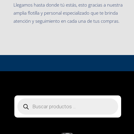
Llegamos hasta donde tú estás, esto gracias a nuestra
amplia flotilla y personal especializado que te brinda
atención y seguimiento en cada una de tus compras.
Búsqueda
de
productos