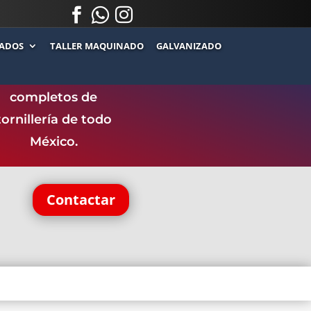



.
.
ADOS
TALLER MAQUINADO
GALVANIZADO
ntamos con uno de
los catálogos más
completos de
tornillería de todo
México.
Contactar