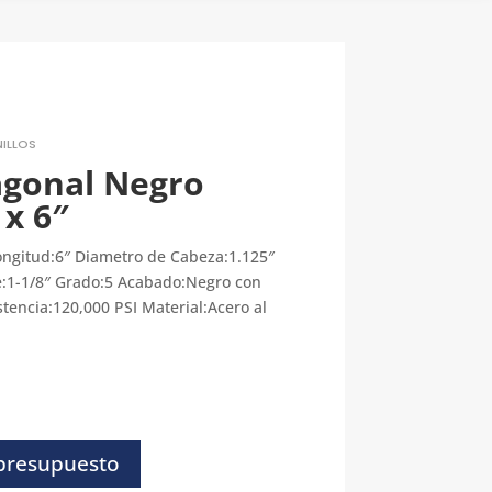
ILLOS
agonal Negro
 x 6″
ongitud:6″ Diametro de Cabeza:1.125″
e:1-1/8″ Grado:5 Acabado:Negro con
tencia:120,000 PSI Material:Acero al
 presupuesto