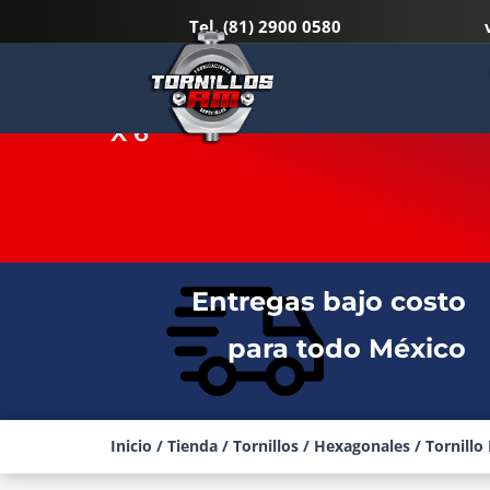
Tel.
(81) 2900 0580
TORNILLO HEXAGONAL NEGRO
X 6″
Entregas bajo costo
para todo México
Inicio
/
Tienda
/
Tornillos
/
Hexagonales
/ Tornillo