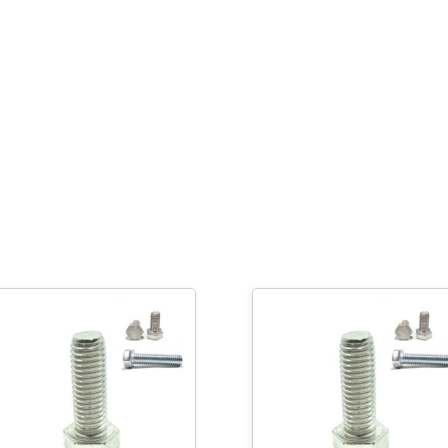
Grado
5
-
3/4
x
6"
cantidad