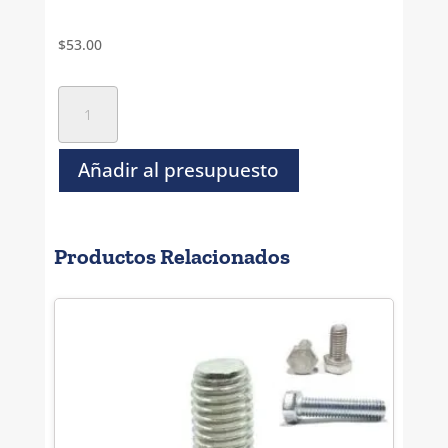
$
53.00
Tornillo
Hexagonal
Negro
Grado
Añadir al presupuesto
5
-
3/4
Productos Relacionados
x
7
1/2"
cantidad