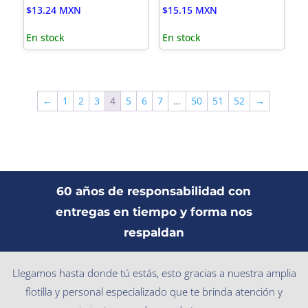
$
13.24
MXN
$
15.15
MXN
En stock
En stock
←
1
2
3
4
5
6
7
…
50
51
52
→
60 años de responsabilidad con
entregas en tiempo y forma nos
respaldan
Llegamos hasta donde tú estás, esto gracias a nuestra amplia
flotilla y personal especializado que te brinda atención y