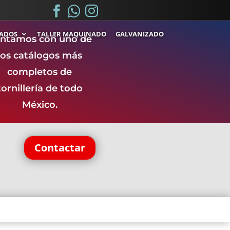



.
.
ADOS
TALLER MAQUINADO
GALVANIZADO
ntamos con uno de
los catálogos más
completos de
tornillería de todo
México.
Contactar