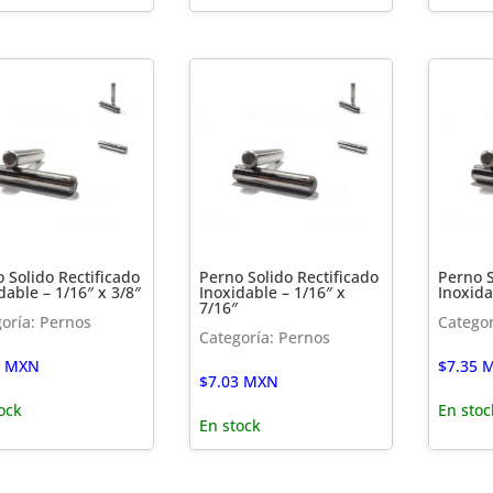
 Solido Rectificado
Perno Solido Rectificado
Perno S
dable – 1/16″ x 3/8″
Inoxidable – 1/16″ x
Inoxida
7/16″
oría: Pernos
Categor
Categoría: Pernos
MXN
$
7.35
M
$
7.03
MXN
ock
En stoc
En stock