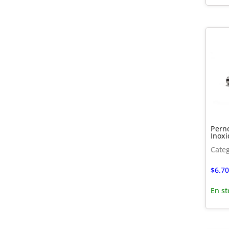
Perno
Inoxi
Categ
$
6.70
En st