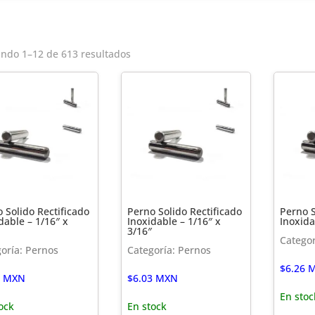
ndo 1–12 de 613 resultados
 Solido Rectificado
Perno Solido Rectificado
Perno S
dable – 1/16″ x
Inoxidable – 1/16″ x
Inoxida
3/16″
Categor
oría: Pernos
Categoría: Pernos
$
6.26
M
MXN
$
6.03
MXN
En stoc
ock
En stock