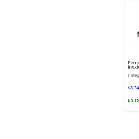
Perno
Inoxi
Categ
$
8.24
En st