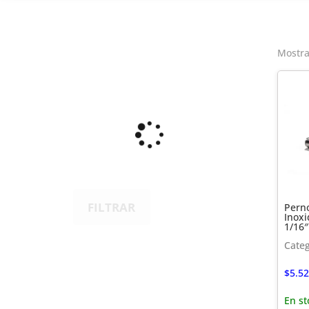
Mostra
FILTRAR
Perno
Inoxi
1/16″
Categ
$
5.52
En st