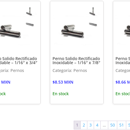
 Solido Rectificado
Perno Solido Rectificado
Perno S
dable – 1/16″ x 3/4″
Inoxidable – 1/16″ x 7/8″
Inoxida
oría: Pernos
Categoría: Pernos
Categor
MXN
$
8.53
MXN
$
8.66
M
ock
En stock
En stoc
1
2
3
4
…
50
51